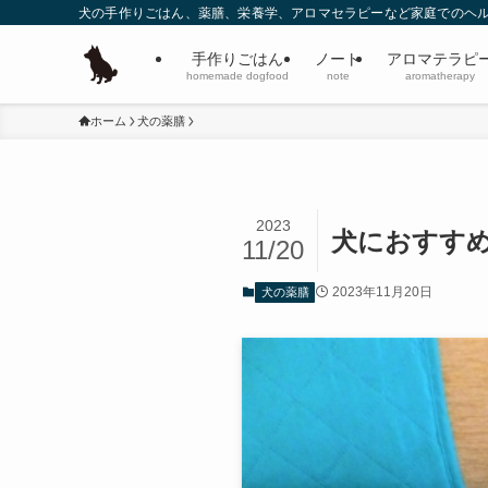
犬の手作りごはん、薬膳、栄養学、アロマセラピーなど家庭でのヘ
手作りごはん
ノート
アロマテラピ
homemade dogfood
note
aromatherapy
ホーム
犬の薬膳
2023
犬におすす
11/20
2023年11月20日
犬の薬膳