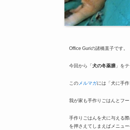
Office Guriの諸橋直子です。
今回から「
犬の冬薬膳
」をテ
この
メルマガ
には「犬に手作
我が家も手作りごはんとフー
手作りごはんを犬に与える際
を押さえてしまえばメニュー