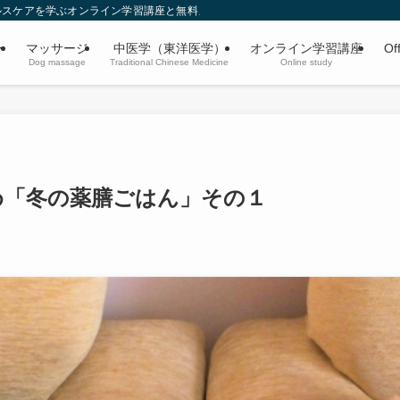
ルスケアを学ぶオンライン学習講座と無料メールマガジン。
ー
マッサージ
中医学（東洋医学）
オンライン学習講座
Of
Dog massage
Traditional Chinese Medicine
Online study
め「冬の薬膳ごはん」その１